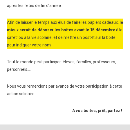
après les fêtes de fin d’année.
Afin de laisser le temps aux élus de faire les papiers cadeaux,
le
mieux serait de déposer les boites avant le 15 décembre
à la
cafet’ ou à la vie scolaire, et de mettre un post-It sur la boîte
pour indiquer votre nom.
Tout le monde peut participer: élèves, familles, professeurs,
personnels….
Nous vous remercions par avance de votre participation à cette
action solidaire.
A vos boites, prêt, partez !